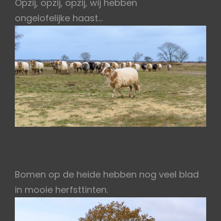
Opzij, opzij, opzij, wij hebben
ongelofelijke haast…
Bomen op de heide hebben nog veel blad
in mooie herfsttinten.