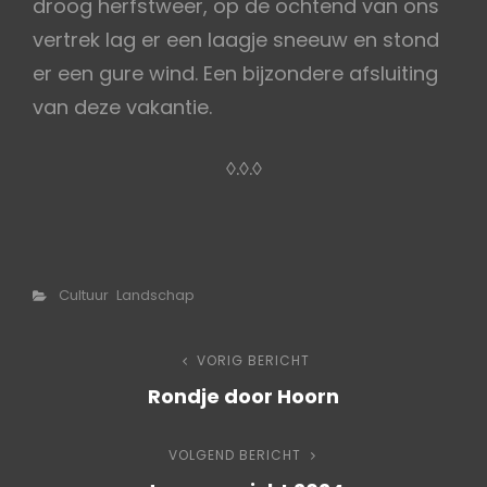
droog herfstweer, op de ochtend van ons
vertrek lag er een laagje sneeuw en stond
er een gure wind. Een bijzondere afsluiting
van deze vakantie.
◊.◊.◊
Categorieën
Cultuur
Landschap
Bericht
VORIG BERICHT
Vorig
Rondje door Hoorn
bericht
navigatie
VOLGEND BERICHT
Volgend