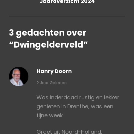
Jaaroverzicht 2024
bericht
3 gedachten over
“
Dwingelderveld
”
Hanry Doorn
zegt:
2 Jaar Geleden
Was inderdaad rustig en lekker
genieten in Drenthe, was een
fijne week.
Groet uit Noord-Holland,