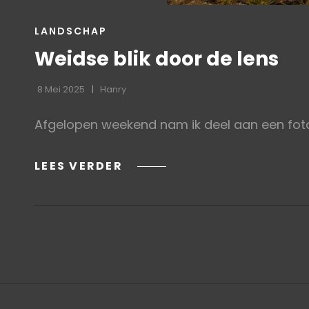
CAT
LANDSCHAP
LINKS
Weidse blik door de lens
8 Mei 2025
Hanry
Afgelopen weekend nam ik deel aan een fot
WEIDSE
LEES VERDER
BLIK
DOOR
DE
LENS